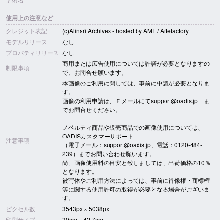
使用上の注意など
クレジット表記
(c)Alinari Archives - hosted by AMF / Artefactory
モデルリリース
なし
プロパティリリース
なし
商用または広告使用については許諾が必要となりますの
制限事項
で、お問合せ願います。
本画像のご利用に関しては、事前に申請が必要となりま
す。
画像の利用申請は、Ｅメールにてsupport@oadis.jp ま
でお問合せください。
ノベルティ商品や販売商品での画像使用については、
OADISカスタマーサポート
注意事項
（電子メール：support@oadis.jp、電話：0120-484-
239）までお問い合わせ願います。
尚、画像使用料の目安と致しましては、出荷価格の10％
となります。
被写体やご利用方法によっては、事前に肖像権・商標権
等に関する使用許可の取得が必要となる場合がございま
す。
ピクセル数
3543px × 5038px
印刷サイズ
30cm × 42.7cm