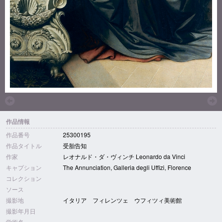
作品情報
作品番号
25300195
作品タイトル
受胎告知
作家
レオナルド・ダ・ヴィンチ Leonardo da Vinci
キャプション
The Annunciation, Galleria degli Uffizi, Florence
コレクション
ソース
撮影地
イタリア フィレンツェ ウフィツィ美術館
撮影年月日
学術名