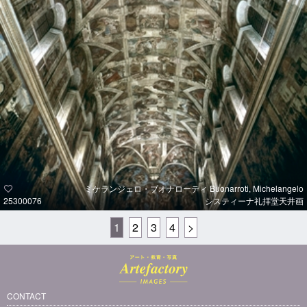
ミケランジェロ・ブオナローティ Buonarroti, Michelangelo
25300076
システィーナ礼拝堂天井画
1
2
3
4
>
CONTACT