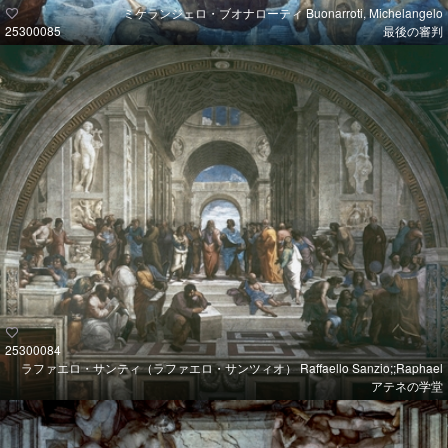
ミケランジェロ・ブオナローティ Buonarroti, Michelangelo
25300085
最後の審判
25300084
ラファエロ・サンティ（ラファエロ・サンツィオ） Raffaello Sanzio;;Raphael
アテネの学堂