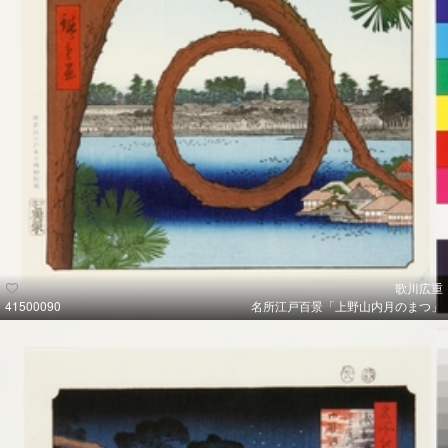
歌川広重
41500090
名所江戸百景「上野山内月のまつ」