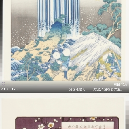
葛飾北斎
41500126
諸国瀧廻り 「美濃ノ国養老の瀧」