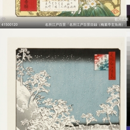
歌川広重
41500120
名所江戸百景「名所江戸百景目録（梅素亭玄魚画）」