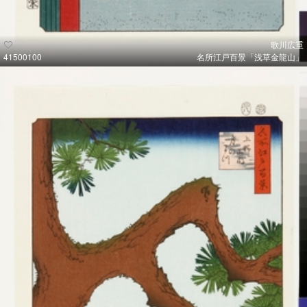
歌川広重
41500100
名所江戸百景「浅草金龍山」