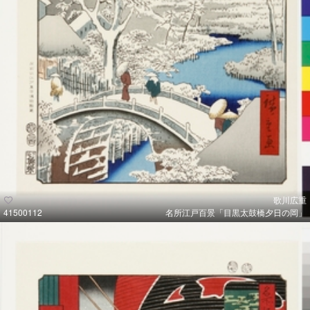
歌川広重
41500112
名所江戸百景「目黒太鼓橋夕日の岡」