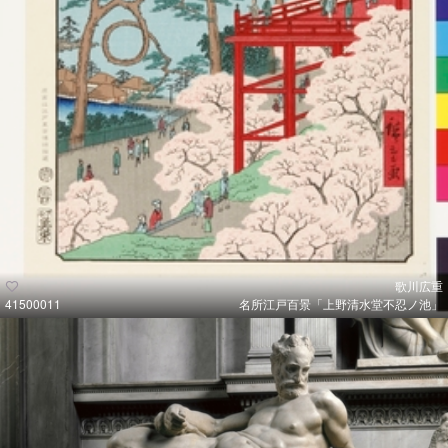
歌川広重
41500011
名所江戸百景「上野清水堂不忍ノ池」