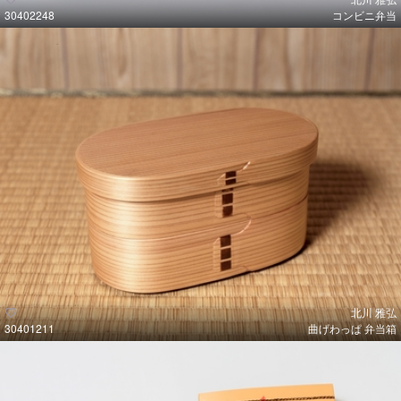
30402248
コンビニ弁当
北川 雅弘
30401211
曲げわっぱ 弁当箱