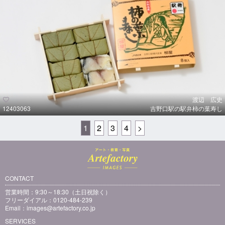
渡辺 広史
12403063
吉野口駅の駅弁柿の葉寿し
1
2
3
4
>
CONTACT
営業時間：9:30～18:30（土日祝除く）
フリーダイアル：0120-484-239
Email：
images@artefactory.co.jp
SERVICES