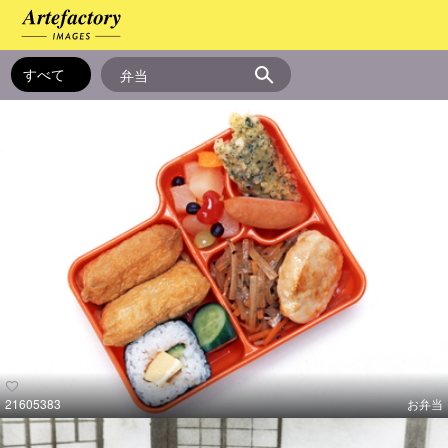
21605383
お弁当