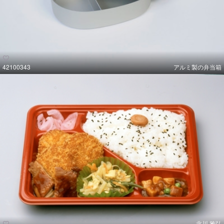
42100343
アルミ製の弁当箱
北川 雅弘