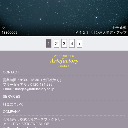
千手 正教
43800009
Ｍ４２オリオン座大星雲・アップ
1
2
3
4
>
CONTACT
営業時間：9:30～18:30（土日祝除く）
フリーダイアル：0120-484-239
Email：
images@artefactory.co.jp
SERVICES
料金について
COMPANY
会社情報：
株式会社アーテファクトリー
アートEC：
ARTGENE SHIOP