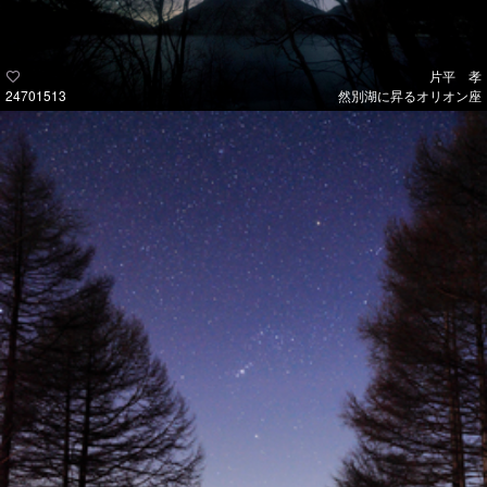
片平 孝
24701513
然別湖に昇るオリオン座