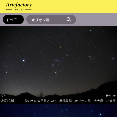
片平 孝
24710351
沈む冬の大三角とふたご座流星群 オリオン座 大犬座 小犬座