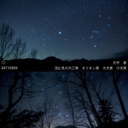
片平 孝
24710303
沈む冬の大三角 オリオン座 大犬座 小犬座