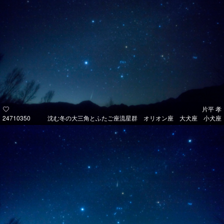
片平 孝
24710350
沈む冬の大三角とふたご座流星群 オリオン座 大犬座 小犬座