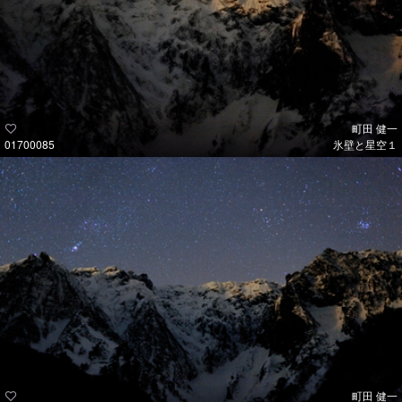
町田 健一
01700085
氷壁と星空１
町田 健一