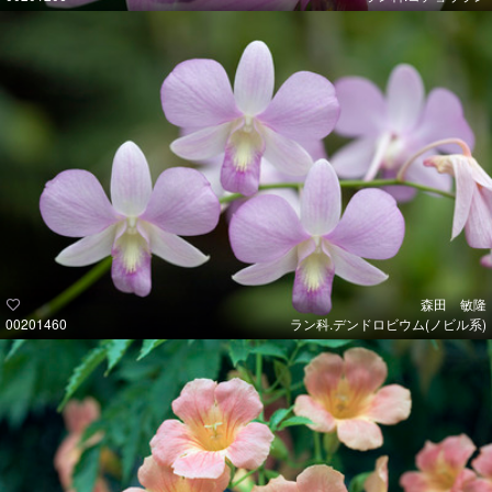
森田 敏隆
00201460
ラン科.デンドロビウム(ノビル系)