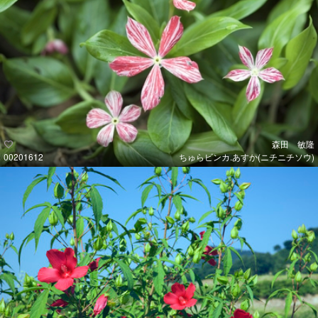
森田 敏隆
00201612
ちゅらビンカ.あすか(ニチニチソウ)