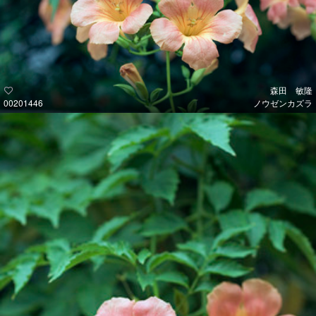
森田 敏隆
00201446
ノウゼンカズラ