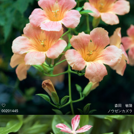
森田 敏隆
00201445
ノウゼンカズラ