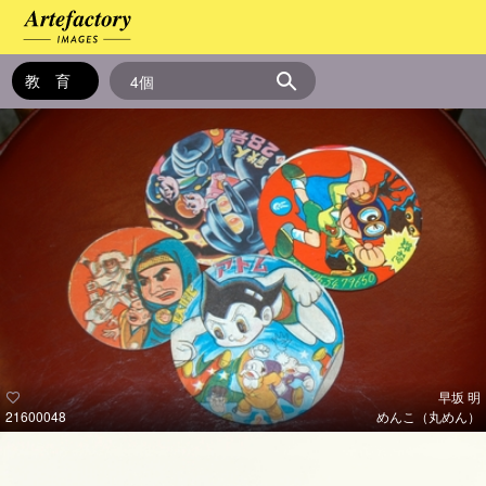
早坂 明
21600048
めんこ（丸めん）