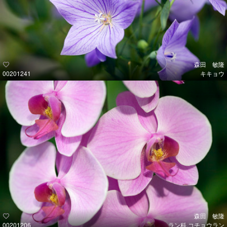
森田 敏隆
00201241
キキョウ
森田 敏隆
00201206
ラン科.コチョウラン