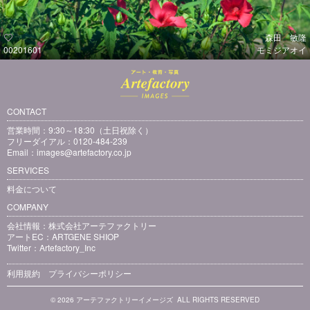
森田 敏隆
00201601
モミジアオイ
CONTACT
営業時間：9:30～18:30（土日祝除く）
フリーダイアル：0120-484-239
Email：
images@artefactory.co.jp
SERVICES
料金について
COMPANY
会社情報：
株式会社アーテファクトリー
アートEC：
ARTGENE SHIOP
Twitter：
Artefactory_Inc
利用規約
プライバシーポリシー
© 2026 アーテファクトリーイメージズ ALL RIGHTS RESERVED