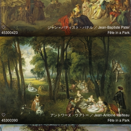
ジャン＝バティスト・パテル ／ Jean-Baptiste Pater
45300423
Fête in a Park
アントワーヌ・ヴァトー ／ Jean-Antoine Watteau
45300390
Fête in a Park