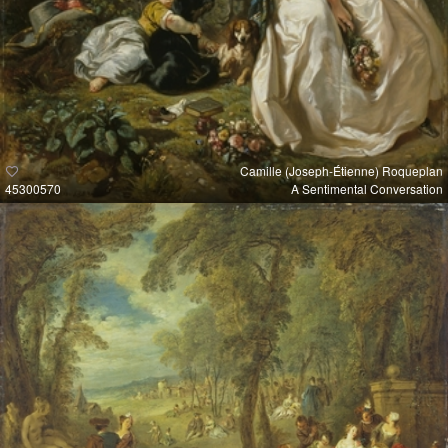
Camille (Joseph-Étienne) Roqueplan
45300570
A Sentimental Conversation