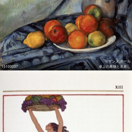
セザンヌ,ポール
15100037
卓上の果物と水差し