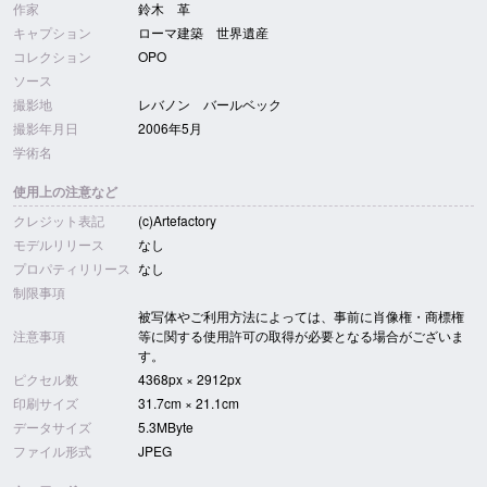
作家
鈴木 革
キャプション
ローマ建築 世界遺産
コレクション
OPO
ソース
撮影地
レバノン バールベック
撮影年月日
2006年5月
学術名
使用上の注意など
クレジット表記
(c)Artefactory
モデルリリース
なし
プロパティリリース
なし
制限事項
被写体やご利用方法によっては、事前に肖像権・商標権
注意事項
等に関する使用許可の取得が必要となる場合がございま
す。
ピクセル数
4368px × 2912px
印刷サイズ
31.7cm × 21.1cm
データサイズ
5.3MByte
ファイル形式
JPEG