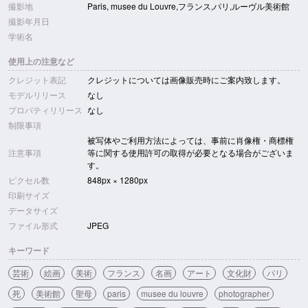
撮影地
Paris, musee du Louvre,フランス,パリ,ルーヴル美術館
撮影年月日
学術名
使用上の注意など
クレジット表記
クレジットについては画像販売時にご案内致します。
モデルリリース
なし
プロパティリリース
なし
制限事項
被写体やご利用方法によっては、事前に肖像権・商標権
注意事項
等に関する使用許可の取得が必要となる場合がございま
す。
ピクセル数
848px × 1280px
印刷サイズ
データサイズ
ファイル形式
JPEG
キーワード
芸術
絵画
美術
フランス
名画
アート
文化財
パリ
死
美術館
聖母
paris
musee du louvre
photographer