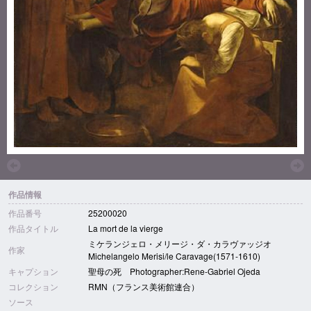
作品情報
作品番号
25200020
作品タイトル
La mort de la vierge
ミケランジェロ・メリージ・ダ・カラヴァッジオ
作家
Michelangelo Merisi/le Caravage(1571-1610)
キャプション
聖母の死 Photographer:Rene-Gabriel Ojeda
コレクション
RMN（フランス美術館連合）
ソース