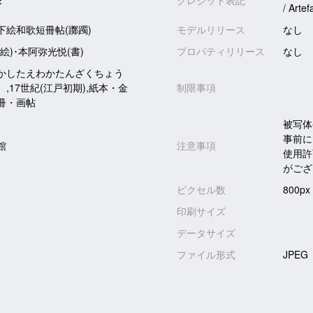
2
クレジット表記
/ Artef
下絵和歌短冊帖(躑躅)
モデルリリース
なし
絵)･本阿弥光悦(書)
プロパティリリース
なし
かしたえわかたんざくちょう
,17世紀(江戸初期),紙本・金
制限事項
冊・画帖
被写体
事前に
館
注意事項
使用許
がござ
ピクセル数
800px
印刷サイズ
データサイズ
ファイル形式
JPEG