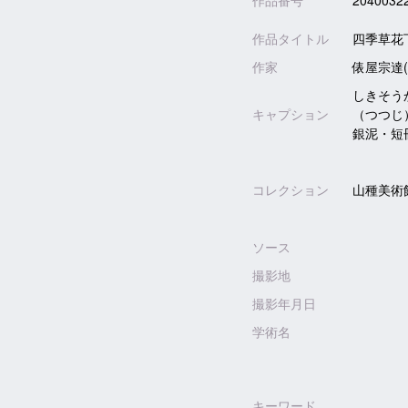
作品番号
2040032
作品タイトル
四季草花
作家
俵屋宗達(
しきそう
キャプション
（つつじ）
銀泥・短
コレクション
山種美術
ソース
撮影地
撮影年月日
学術名
キーワード